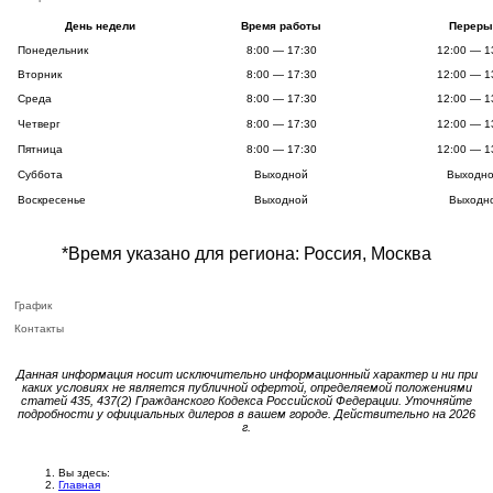
День недели
Время работы
Переры
Понедельник
8:00 — 17:30
12:00 — 1
Вторник
8:00 — 17:30
12:00 — 1
Среда
8:00 — 17:30
12:00 — 1
Четверг
8:00 — 17:30
12:00 — 1
Пятница
8:00 — 17:30
12:00 — 1
Суббота
Выходной
Выходн
Воскресенье
Выходной
Выходн
*Время указано для региона: Россия, Москва
График
Контакты
Данная информация носит исключительно информационный характер и ни при
каких условиях не является публичной офертой, определяемой положениями
статей 435, 437(2) Гражданского Кодекса Российской Федерации. Уточняйте
подробности у официальных дилеров в вашем городе. Действительно на 2026
г.
Вы здесь:
Главная