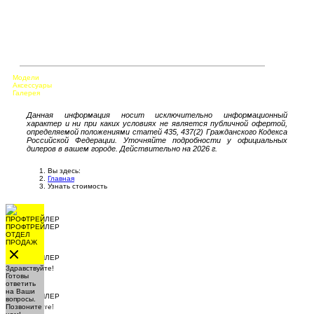
Коммерческое предложение с подробным описанием
комплектации надстройки, шасси с ценами на конкретную
прицепную технику и дополнительное оборудование если
такое запрашивалось. Заполните пожалуйста форму и
нажмите кнопку «Отправить запрос»
Модели
Аксессуары
Галерея
Данная информация носит исключительно информационный
характер и ни при каких условиях не является публичной офертой,
определяемой положениями статей 435, 437(2) Гражданского Кодекса
Российской Федерации. Уточняйте подробности у официальных
дилеров в вашем городе. Действительно на 2026 г.
Вы здесь:
Главная
Узнать стоимость
ПРОФТРЕЙЛЕР
ОТДЕЛ
ПРОДАЖ
ПРОФТРЕЙЛЕР
Здравствуйте!
ОТДЕЛ
Готовы
ПРОДАЖ
ответить
на Ваши
вопросы.
ПРОФТРЕЙЛЕР
Позвоните
Здравствуйте!
ОТДЕЛ