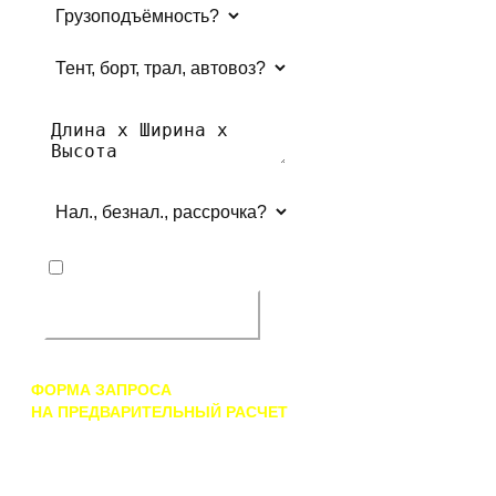
Пожалуйста, заполните это поле
Пожалуйста, заполните это
поле
Пожалуйста, заполните это
поле
Пожалуйста, заполните это
поле
Я даю согласие на обработку, хранение и передачу указанных мной
персональных данных согласно
политике конфиденциальности*
Отправить запрос
ФОРМА ЗАПРОСА
НА ПРЕДВАРИТЕЛЬНЫЙ РАСЧЕТ
Данная контактная форма ориентирована на запрос
предварительного расчета стоимости прицепной техники.
В ответном письме на указанный Вами в форме адрес
электронной почты мы вышлем официальное