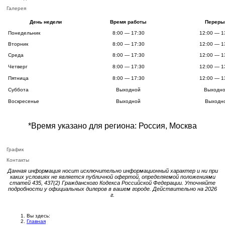
Галерея
День недели
Время работы
Переры
Понедельник
8:00 — 17:30
12:00 — 1
Вторник
8:00 — 17:30
12:00 — 1
Среда
8:00 — 17:30
12:00 — 1
Четверг
8:00 — 17:30
12:00 — 1
Пятница
8:00 — 17:30
12:00 — 1
Суббота
Выходной
Выходн
Воскресенье
Выходной
Выходн
*Время указано для региона: Россия, Москва
График
Контакты
Данная информация носит исключительно информационный характер и ни при
каких условиях не является публичной офертой, определяемой положениями
статей 435, 437(2) Гражданского Кодекса Российской Федерации. Уточняйте
подробности у официальных дилеров в вашем городе. Действительно на 2026
г.
Вы здесь:
Главная