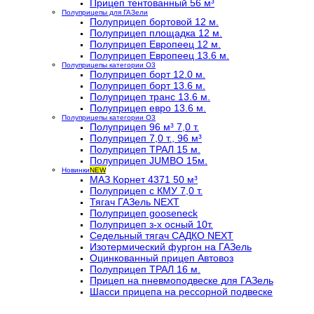
Прицеп тентованный 56 м³
Полуприцепы для ГАЗели
Полуприцеп бортовой 12 м.
Полуприцеп площадка 12 м.
Полуприцеп Европеец 12 м.
Полуприцеп Европеец 13.6 м.
Полуприцепы категории О3
Полуприцеп борт 12.0 м.
Полуприцеп борт 13.6 м.
Полуприцеп транс 13.6 м.
Полуприцеп евро 13.6 м.
Полуприцепы категории О3
Полуприцеп 96 м³ 7,0 т.
Полуприцеп 7,0 т., 96 м³
Полуприцеп ТРАЛ 15 м.
Полуприцеп JUMBO 15м.
Новинки
NEW
МАЗ Корнет 4371 50 м³
Полуприцеп с КМУ 7,0 т.
Тягач ГАЗель NEXT
Полуприцеп gooseneck
Полуприцеп з-х осный 10т.
Седельный тягач САДКО NEXT
Изотермический фургон на ГАЗель
Оцинкованный прицеп Автовоз
Полуприцеп ТРАЛ 16 м.
Прицеп на пневмоподвеске для ГАЗель
Шасси прицепа на рессорной подвеске