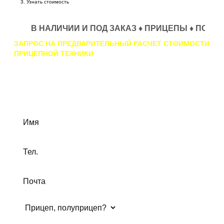
Узнать стоимость
В НАЛИЧИИ И ПОД ЗАКАЗ ♦ ПРИЦЕПЫ ♦ ПОЛУПРИЦЕ
ЗАПРОС НА ПРЕДВАРИТЕЛЬНЫЙ РАСЧЕТ СТОИМОСТИ
ПРИЦЕПНОЙ ТЕХНИКИ
Перед отправкой запроса корректно заполните все пункты
формы. В ответном письме мы вышлем Вам расчеты по
стоимости Вашего заказа, а также официальное
коммерческое предложение.
Пожалуйста, заполните это поле
Пожалуйста, заполните это поле
Пожалуйста, заполните это поле
Пожалуйста, заполните это поле