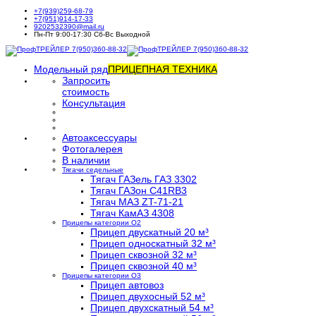
+7(939)259-68-79
+7(951)914-17-33
9202532390@mail.ru
Пн-Пт 9:00-17:30 Сб-Вс Выходной
Модельный ряд
ПРИЦЕПНАЯ ТЕХНИКА
Запросить
стоимость
Консультация
Автоаксессуары
Фотогалерея
В наличии
Тягачи седельные
Тягач ГАЗель ГАЗ 3302
Тягач ГАЗон C41RB3
Тягач МАЗ ZT-71-21
Тягач КамАЗ 4308
Прицепы категории О2
Прицеп двускатный 20 м³
Прицеп односкатный 32 м³
Прицеп сквозной 32 м³
Прицеп сквозной 40 м³
Прицепы категории О3
Прицеп автовоз
Прицеп двухосный 52 м³
Прицеп двухскатный 54 м³